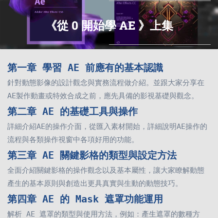
《從 0 開始學 AE 》上集
第一章 學習 AE 前應有的基本認識
針對動態影像的設計觀念與實務流程做介紹。並跟大家分享在
AE製作動畫或特效合成之前，應先具備的影視基礎與觀念。
第二
章
AE 的基礎工具與操作
詳細介紹AE的操作介面，從匯入素材開始，詳細說明AE操作的
流程與各類操作視窗中各項好用的功能。
第三
章
AE 關鍵影格的類型與設定方法
全面介紹關鍵影格的操作觀念以及基本屬性，讓大家瞭解動態
產生的基本原則與創造出更具真實與生動的動態技巧。
第四
章
AE 的 Mask 遮罩功能運用
解析 AE 遮罩的類型與使用方法，例如：產生遮罩的數種方