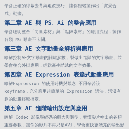
學會正確的綠幕去背與追蹤技巧
，
讓你輕鬆製作出「實景合
成」動畫
。
第二章 AE 與 PS
、Ai
的整合應用
學會聰明整合「向量素材」與「點陣素材」的應用流程
，製作
各類 MG 動畫不卡關。
第三章 AE 文字動畫全解析與應用
瞭解控制AE文字動畫的關鍵參數
，
製做出進階的文字動畫
。
並
學會整合外掛應用，輕鬆產生酷炫的文字效果
。
第四章 AE Expression 表達式動畫應用
瞭解Expression 的使用時機與觀念 不用辛苦設
keyframe，充分應用超簡單的 Expression 語法
，
活潑有
趣的動畫輕鬆搞定
。
第五章 AE 進階輸出設定與應用
瞭解 Codec 影像壓縮碼的觀念與類型
，
看懂影片輸出的各類
重要參數
，
讓你的影片不再只是AVi
，學會
更快更漂亮的輸出影