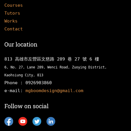
Courses
Tutors
Works
​Contact
Our location
813 高雄市左營區文慈路 289 巷 27 號 6 樓
6, No. 27, Lane 289, Wenci Road, Zuoying District,
Kaohsiung City, 813
Phone : 0926903860
e-mail:
mgboomdesign@gmail.com
Follow on social